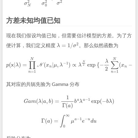
方差未知均值已知
现在我们假设均值已知，但需要估计模型的方差。为了方
λ
=
1
/
σ
2
便计算，我们定义精度
。那么似然函数为
μ
,
λ
−
1
)
∝
p
λ
(
N
x
|
2
λ
exp
)
=
∏
{
n
−
=
λ
1
2
N
∑
N
n
=
(
x
1
n
N
|
(
x
n
−
μ
)
2
}
其对应的共轭先验为 Gamma 分布
G
a
m
(
λ
|
a
,
b
)
=
1
Γ
(
a
)
b
a
λ
a
−
1
exp
(
−
b
λ
)
Γ
(
a
)
=
∫
0
∞
μ
a
−
1
e
−
u
d
u